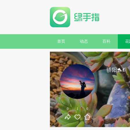
首页
动态
百科
花
骄阳🐬💃
0
1
0