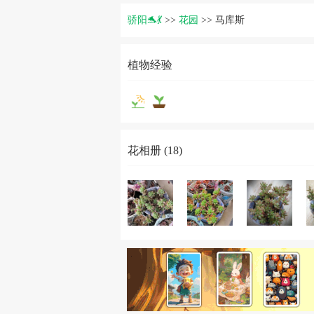
骄阳🐬💃
>>
花园
>>
马库斯
植物经验
花相册 (18)