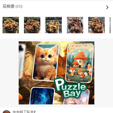
花相册 (11)
虫虫特工队🌸💃