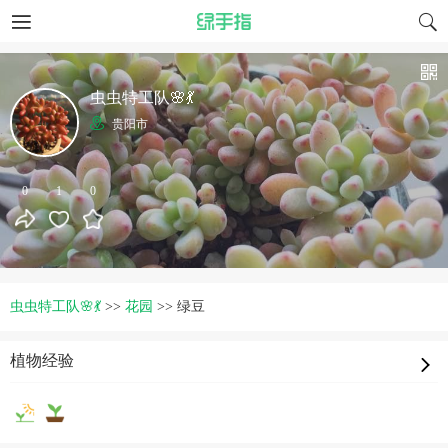
虫虫特工队🌸💃
贵阳市
0
1
0
虫虫特工队🌸💃
>>
花园
>>
绿豆
植物经验