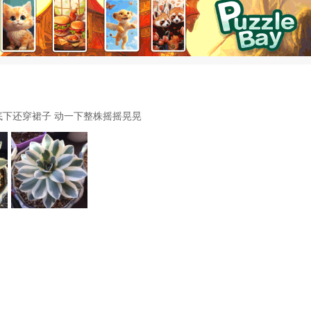
底下还穿裙子 动一下整株摇摇晃晃