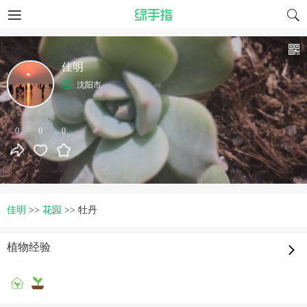
佳明
沈阳市
0
0
0
佳明
>>
花园
>>
牡丹
植物经验