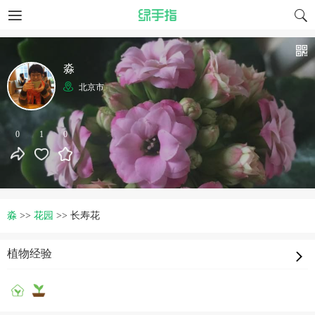
淼
北京市
0
1
0
淼
>>
花园
>>
长寿花
植物经验