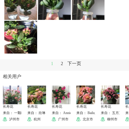
1
2
下一页
相关用户
长寿花
长寿花
长寿花
长寿花
长寿花
长
来自： 一颗糖
来自： 欣琳
来自： Annie
来自： Bailu_Yuan
来自： 五月五月
来
泸州市
杭州
广州市
北京市
柳州市