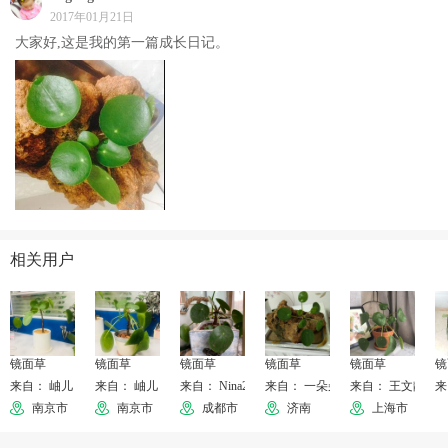
2017年01月21日
大家好,这是我的第一篇成长日记。
相关用户
镜面草
镜面草
镜面草
镜面草
镜面草
镜
来自： 岫儿
来自： 岫儿
来自： Nina228106
来自： 一朵朵
来自： 王文静
来
南京市
南京市
成都市
济南
上海市