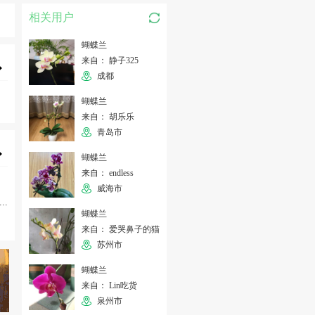
相关用户
蝴蝶兰
来自： 静子325
成都
蝴蝶兰
来自： 胡乐乐
青岛市
蝴蝶兰
来自： endless
威海市
...
蝴蝶兰
来自： 爱哭鼻子的猫
苏州市
蝴蝶兰
来自： Lin吃货
泉州市