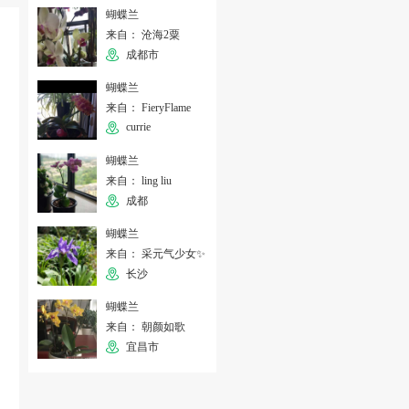
蝴蝶兰
来自： 沧海2粟
成都市
蝴蝶兰
来自： FieryFlame
currie
蝴蝶兰
来自： ling liu
成都
蝴蝶兰
来自： 采元气少女✨
长沙
蝴蝶兰
来自： 朝颜如歌
宜昌市