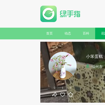
首页
动态
百科
花
小笨蛋糕
福州市
0
1
0