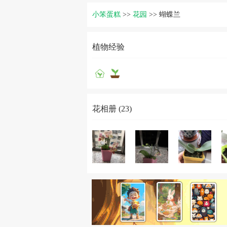
小笨蛋糕
>>
花园
>>
蝴蝶兰
植物经验
花相册 (23)