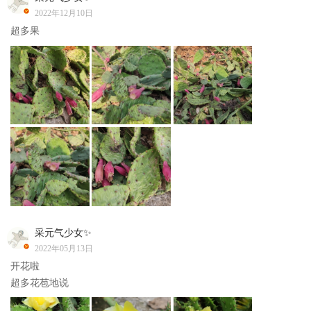
2022年12月10日
超多果
采元气少女✨
2022年05月13日
开花啦
超多花苞地说