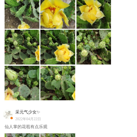
采元气少女✨
2022年04月22日
仙人掌的花苞有点乐观