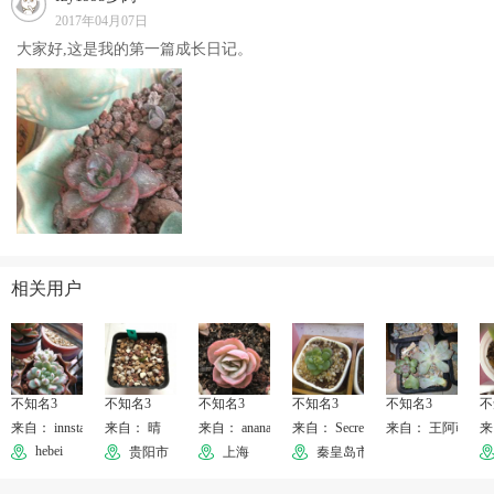
2017年04月07日
大家好,这是我的第一篇成长日记。
相关用户
不知名3
不知名3
不知名3
不知名3
不知名3
不
来自： innstars
来自： 晴
来自： ananananyan
来自： Secret´θ｀
来自： 王阿萌
来
hebei
贵阳市
上海
秦皇岛市