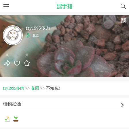
fzy1995多肉
北京
0
1
0
fzy1995多肉
>>
花园
>>
不知名3
植物经验