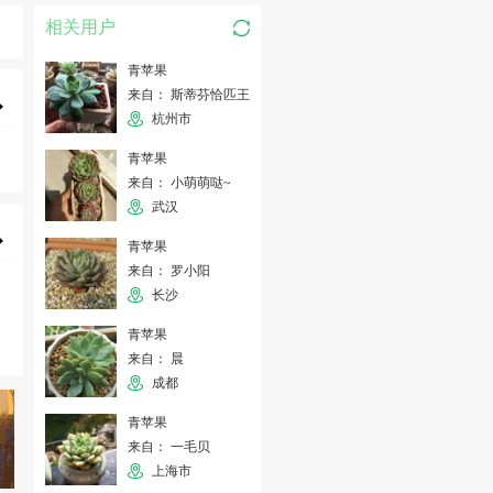
相关用户
青苹果
来自： 斯蒂芬恰匹王
杭州市
青苹果
来自： 小萌萌哒~
武汉
青苹果
来自： 罗小阳
长沙
青苹果
来自： 晨
成都
青苹果
来自： 一毛贝
上海市