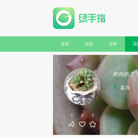
首页
动态
百科
花
肉肉的丫
嘉兴
0
0
0