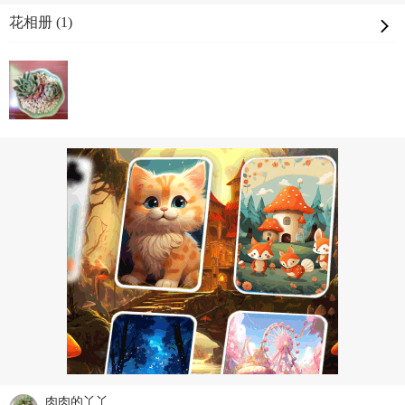
花相册 (1)
肉肉的丫丫