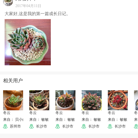
2017年04月11日
大家好,这是我的第一篇成长日记。
相关用户
冬云
冬云
冬云
冬云
冬云
冬
来自： 贝小白
来自： 敏敏
来自： 敏敏
来自： 敏敏
来自： 敏敏
来
苏州市
长沙市
长沙市
长沙市
长沙市