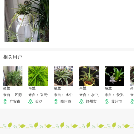
相关用户
吊兰
吊兰
吊兰
吊兰
吊兰
吊
来自： 艺源
来自： 采元气少女✨
来自： 水中月
来自： 水中月
来自： 爱哭鼻子
来
广安市
长沙
赣州市
赣州市
苏州市