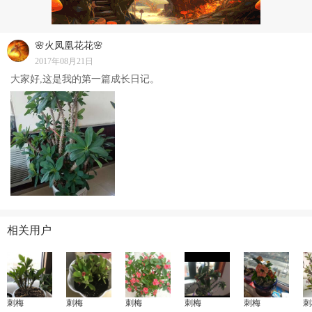
🌸火凤凰花花🌸
2017年08月21日
大家好,这是我的第一篇成长日记。
相关用户
刺梅
刺梅
刺梅
刺梅
刺梅
刺