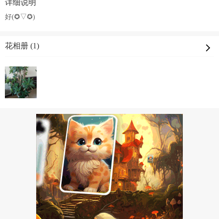
详细说明
好(✪▽✪)
花相册 (1)