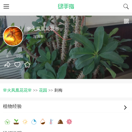
🌸火凤凰花花🌸
深圳市
0
0
0
🌸火凤凰花花🌸
>>
花园
>>
刺梅
植物经验