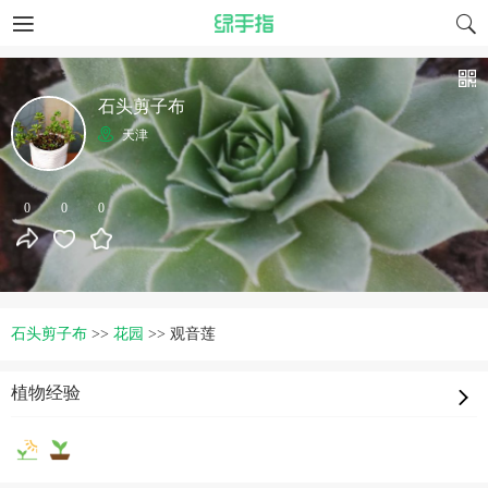
石头剪子布
天津
0
0
0
石头剪子布
>>
花园
>>
观音莲
植物经验