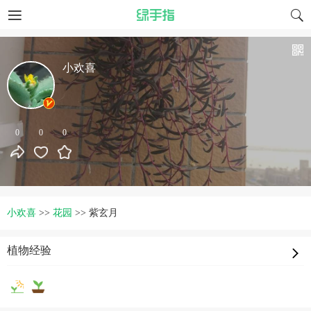
小欢喜
0
0
0
小欢喜
>>
花园
>>
紫玄月
植物经验