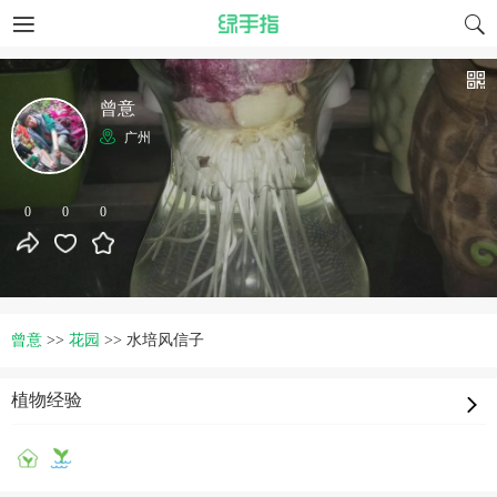
曾意
广州
0
0
0
曾意
>>
花园
>>
水培风信子
植物经验