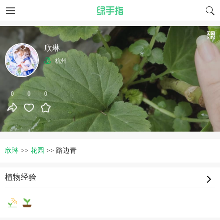
欣琳
杭州
0
0
0
欣琳
>>
花园
>>
路边青
植物经验