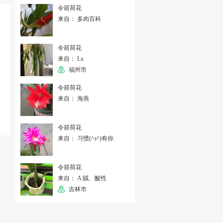
令箭荷花
来自： 多肉百科
令箭荷花
来自： Lx
福州市
令箭荷花
来自： 海燕
令箭荷花
来自： 习惯(^з^)有你
令箭荷花
来自： A 賊、酸性
吉林市