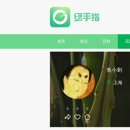
首页
动态
百科
花
鱼小刺
上海
0
0
0