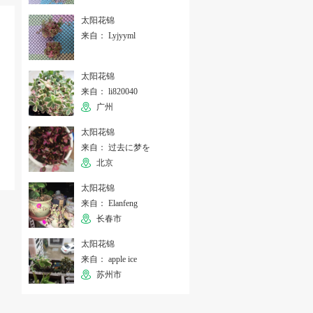
太阳花锦
来自： Lyjyyml
太阳花锦
来自： li820040
广州
太阳花锦
来自： 过去に梦を
北京
太阳花锦
来自： Elanfeng
长春市
太阳花锦
来自： apple ice
苏州市