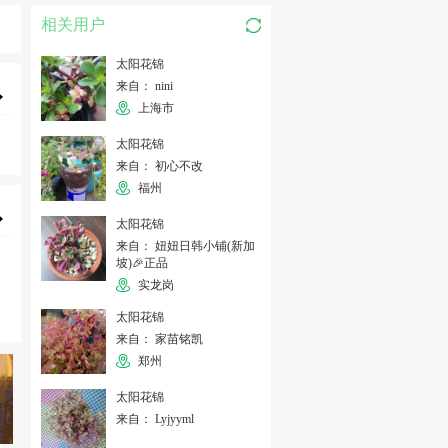
相关用户
太阳花锦
来自： nini
上海市
太阳花锦
来自： 初心不改
福州
太阳花锦
来自： 妞妞日韩小铺(新加
坡)🎉正品
实龙岗
太阳花锦
来自： 家苗铭凯
郑州
太阳花锦
来自： Lyjyyml