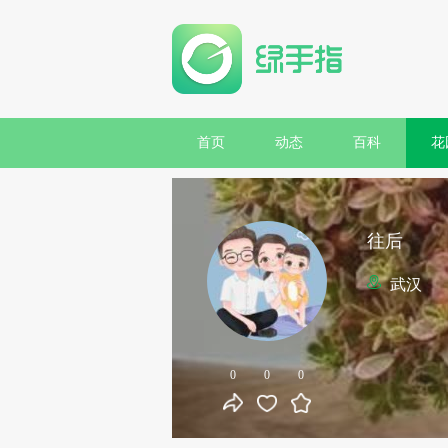
首页
动态
百科
花
往后
武汉
0
0
0