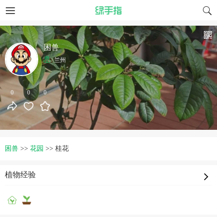
困兽
兰州
0
0
0
困兽
>>
花园
>>
桂花
植物经验