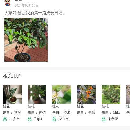
2024年02月16日
大家好,这是我的第一篇成长日记。
相关用户
桂花
桂花
桂花
桂花
桂花
桂
来自： 艺源
来自： 芝儀
来自： 泱泱
来自： 书情
来自： ChiaJu
来
Taipei
广安市
深圳市
東勢區