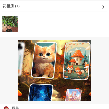
花相册 (1)
困兽