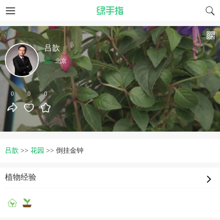
吕歆
北京
0
0
0
吕歆
>>
花园
>>
倒挂金钟
植物经验