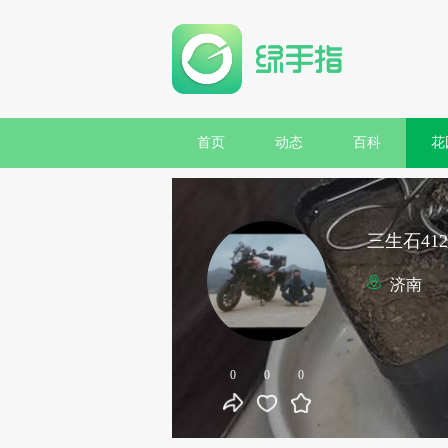
首页
动态
百科
花
三生石412
济南
0
0
0