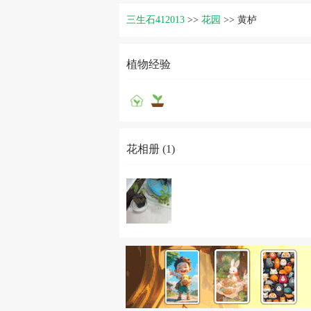
三生石412013
>>
花园
>>
黄栌
植物经验
花相册 (1)