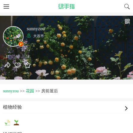
sunnyzou
大连市
17
68
51
sunnyzou
>>
花园
>>
房前屋后
植物经验