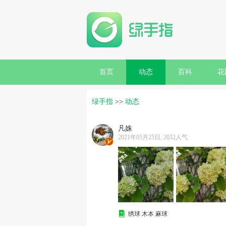
首页
动态
百科
花
绿手指
>>
动态
凡姝
2021年05月25日, 2032人气
绣球 木本 麻球