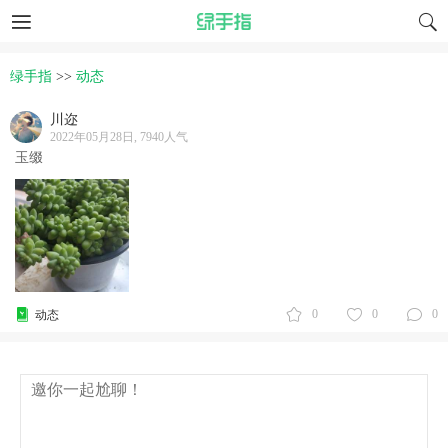
绿手指
>>
动态
川迩
2022年05月28日, 7940人气
玉缀
0
0
0
动态