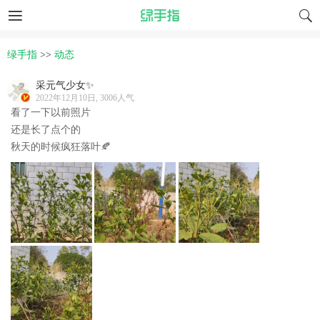
绿手指
>>
动态
采元气少女✨
2022年12月10日, 3006人气
看了一下以前照片
还是长了点个的
秋天的时候疯狂落叶🍂