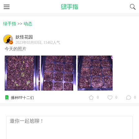
绿手指
>>
动态
妖怪花园
2023年03月03日, 11462人气
今天的照片
0
0
0
播种PP十二们