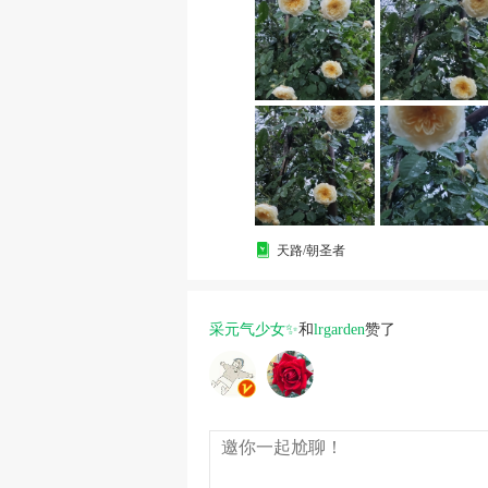
天路/朝圣者
采元气少女✨
和
lrgarden
赞了