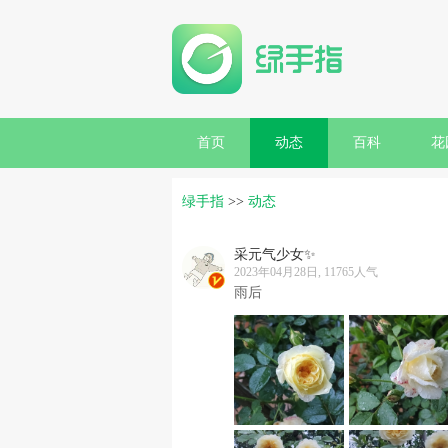
首页
动态
百科
花
绿手指
>>
动态
采元气少女✨
2023年04月28日, 11765人气
雨后