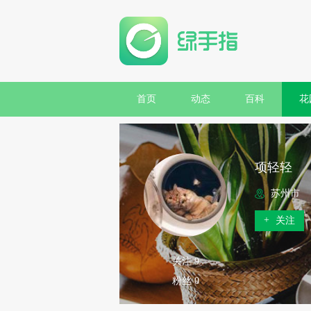
首页
动态
百科
花
项轻轻
苏州市
+
关注
关注 9
粉丝 0