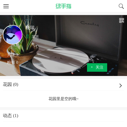
晓瑞
深圳
关注 9
粉丝 0
+
关注
花园 (0)
花园里是空的哦~
动态 (1)