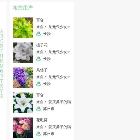
相关用户
百合
来自： 采元气少女✨
A
长沙
B
C
栀子花
D
F
来自： 采元气少女✨
H
长沙
K
M
风信子
Q
R
来自： 采元气少女✨
T
长沙
X
Y
百合
Z
来自： 爱哭鼻子的猫
苏州市
花毛茛
来自： 爱哭鼻子的猫
苏州市