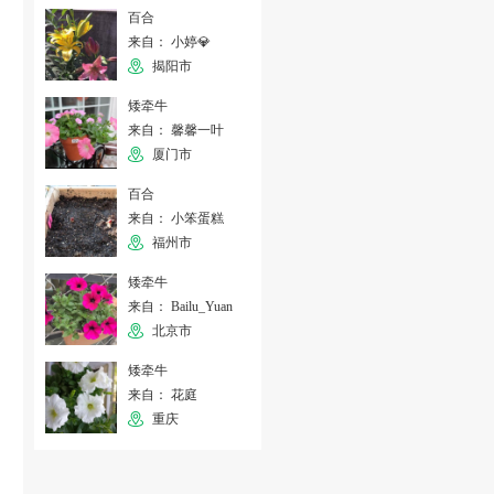
百合
来自： 小婷💎
揭阳市
矮牵牛
来自： 馨馨一叶
厦门市
百合
来自： 小笨蛋糕
福州市
矮牵牛
来自： Bailu_Yuan
北京市
矮牵牛
来自： 花庭
重庆