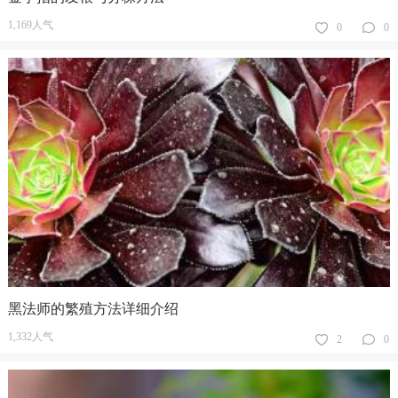
1,169人气
0
0
黑法师的繁殖方法详细介绍
1,332人气
2
0