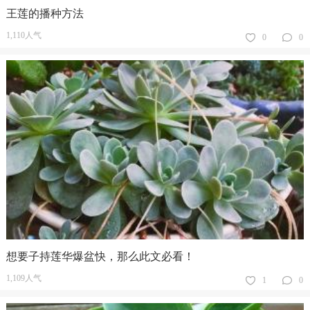
王莲的播种方法
1,110人气
0
0
想要子持莲华爆盆快，那么此文必看！
1,109人气
1
0