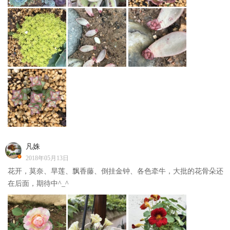
凡姝
2018年05月13日
花开，莫奈、旱莲、飘香藤、倒挂金钟、各色牵牛，大批的花骨朵还
在后面，期待中^_^