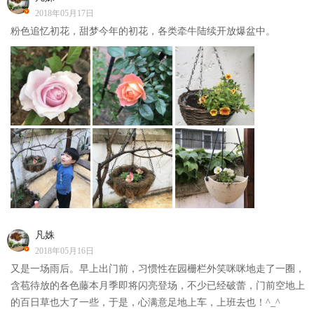
2018年05月17日
粉色追忆初花，甜梦今年的初花，各类牵牛陆续开放爆盆中。
凡姝
2018年05月16日
又是一场雨后。早上出门前，习惯性在园栅栏外笑咪咪地走了一圈，
含苞待放的各色藤本月季即将闪亮登场，不少已经破蕾，门前空地上
的百日草也大了一些，于是，心满意足地上车，上班去也！^_^