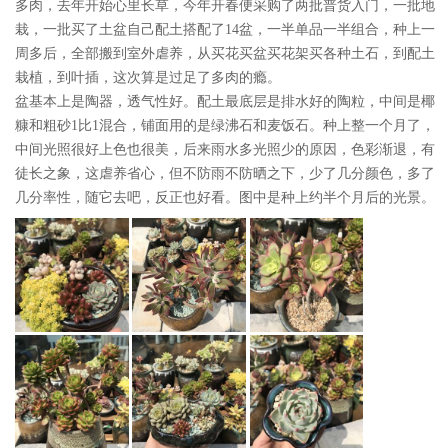
多肉，去年开始心里长草，今年开春便采购了两批普货入门，一批地
栽，一批买了土盆自己配土搭配了14盆，一半单品一半组合，种上一
周多后，全部搬到室外虐养，从买花买盆买花架买各种土石，到配土
栽植，到叶插，这次算是过足了多肉的瘾。
盆基本上是陶器，透气性好。配土最底层是排水好的陶粒，中间是椰
糠和粗砂1比1混合，铺面用的是绿沸石和麦饭石。种上整一个月了，
中间光照很好上色也很美，后来雨水多光照少的原因，色彩渐退，有
徒长之象，这虐养省心，但不防雨不防晒之下，少了几分颜色，多了
几分率性，随它去吧，反正也好看。图中是种上约半个月后的光景。