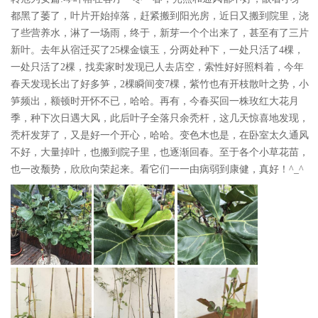
都黑了萎了，叶片开始掉落，赶紧搬到阳光房，近日又搬到院里，浇
了些营养水，淋了一场雨，终于，新芽一个个出来了，甚至有了三片
新叶。去年从宿迁买了25棵金镶玉，分两处种下，一处只活了4棵，
一处只活了2棵，找卖家时发现已人去店空，索性好好照料着，今年
春天发现长出了好多笋，2棵瞬间变7棵，紫竹也有开枝散叶之势，小
笋频出，额顿时开怀不已，哈哈。再有，今春买回一株玫红大花月
季，种下次日遇大风，此后叶子全落只余秃杆，这几天惊喜地发现，
秃杆发芽了，又是好一个开心，哈哈。变色木也是，在卧室太久通风
不好，大量掉叶，也搬到院子里，也逐渐回春。至于各个小草花苗，
也一改颓势，欣欣向荣起来。看它们一一由病弱到康健，真好！^_^