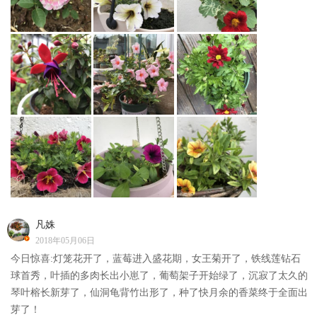
凡姝
2018年05月06日
今日惊喜:灯笼花开了，蓝莓进入盛花期，女王菊开了，铁线莲钻石
球首秀，叶插的多肉长出小崽了，葡萄架子开始绿了，沉寂了太久的
琴叶榕长新芽了，仙洞龟背竹出形了，种了快月余的香菜终于全面出
芽了！