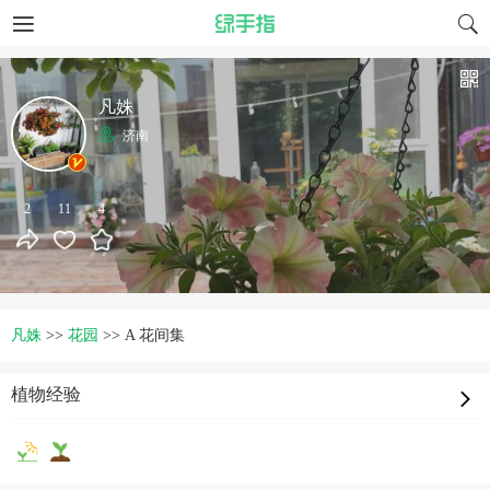
凡姝
济南
2
11
4
凡姝
>>
花园
>>
A 花间集
植物经验