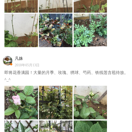
凡姝
2018年05月13日
即将花香满园！大量的月季、玫瑰、绣球、芍药、铁线莲含苞待放。
^_^