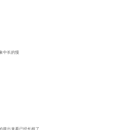
象中长的慢
的拨出来看已经长根了