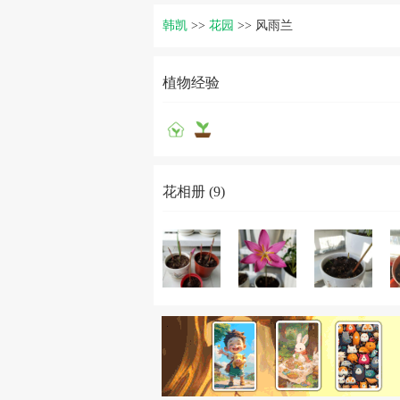
韩凯
>>
花园
>>
风雨兰
植物经验
花相册 (9)