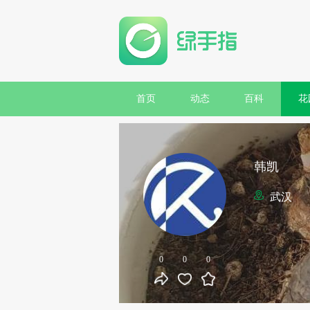
首页
动态
百科
花
韩凯
武汉
0
0
0