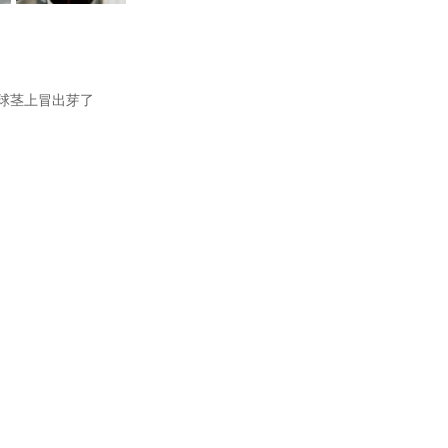
球茎上冒出芽了