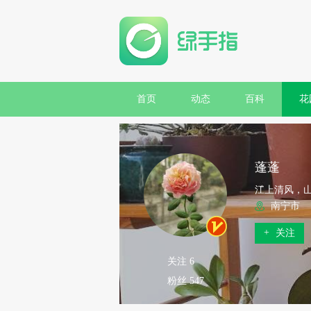
首页
动态
百科
花
蓬蓬
江上清风，
南宁市
+
关注
关注 6
粉丝 547