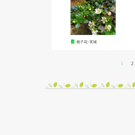
栀子花~実城
1
2