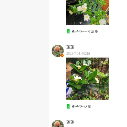
栀子花~一寸法师
蓬蓬
2023年04月02日
栀子花~达摩
蓬蓬