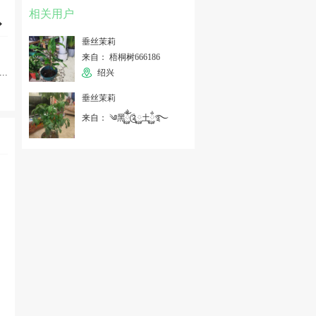
相关用户
垂丝茉莉
来自： 梧桐树666186
...
绍兴
垂丝茉莉
来自： ༄黑ོྂཾ࿆༊࿆土࿆ྂ࿐