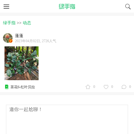
绿手指
>>
动态
蓬蓬
2023年04月02日, 2726人气
0
0
0
茶花6-红叶贝拉