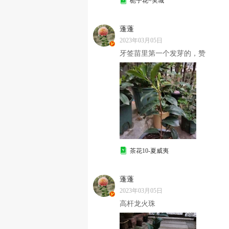
栀子花~実城
蓬蓬
2023年03月05日
牙签苗里第一个发芽的，赞
茶花10-夏威夷
蓬蓬
2023年03月05日
高杆龙火珠