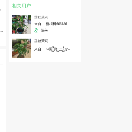
相关用户
垂丝茉莉
来自： 梧桐树666186
...
绍兴
垂丝茉莉
来自： ༄黑ོྂཾ࿆༊࿆土࿆ྂ࿐