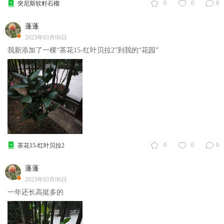
0
0
0
突尼斯软籽石榴
蓬蓬
2023年03月06日
我新添加了一棵“茶花15-红叶贝拉2”到我的“花园”
0
0
0
茶花15-红叶贝拉2
蓬蓬
2023年03月06日
一年还长高挺多的