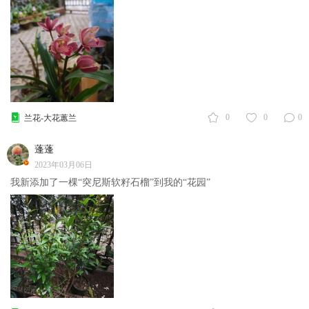
0
0
0
兰花-大花蕙兰
蓬蓬
2023年03月06日
我新添加了一棵“突尼斯软籽石榴”到我的“花园”