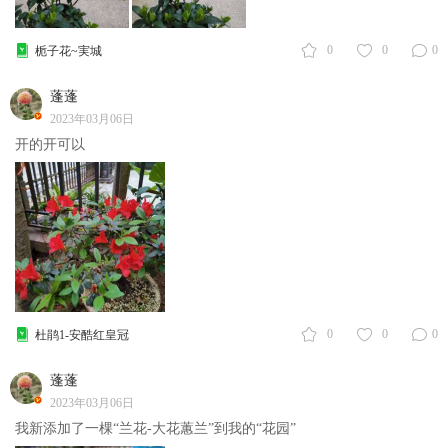
0
0
0
栀子花~実城
蓬蓬
2023年03月06日
开的开可以
0
0
0
杜鹃1-安酷红皇冠
蓬蓬
2023年03月06日
我新添加了一棵“兰花-大花蕙兰”到我的“花园”