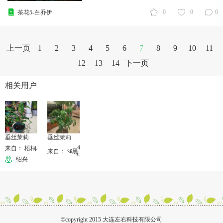
0
0
0
茶花5-白乔伊
上一页
1
2
3
4
5
6
7
8
9
10
11
12
13
14
下一页
相关用户
垂丝茉莉
垂丝茉莉
来自： 梧桐树666186
来自： ༄黑ོྂཾ࿆༊࿆土࿆ྂ࿐
绍兴
©copyright 2015 大连左右科技有限公司