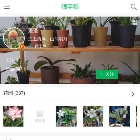
蓬蓬
江上清风，山间明月
南宁市
关注 6
粉丝 547
+
关注
花园 (337)