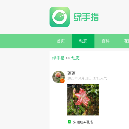
首页
动态
百科
花
绿手指
>>
动态
蓬蓬
2023年04月02日, 3715人气
朱顶红4-孔雀