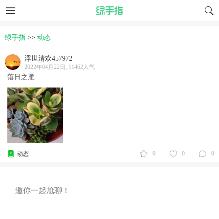
绿手指
>>
动态
浮世清欢457972
2022年04月22日, 11462人气
落日之雁
0
0
0
动态