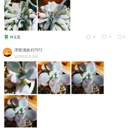
0
0
0
特玉莲
浮世清欢457972
2020年02月18日