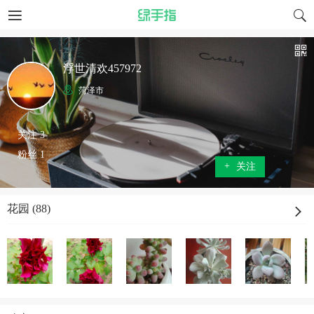
浮世清欢457972
菏泽市
关注 3
粉丝 1
+
关注
花园 (88)