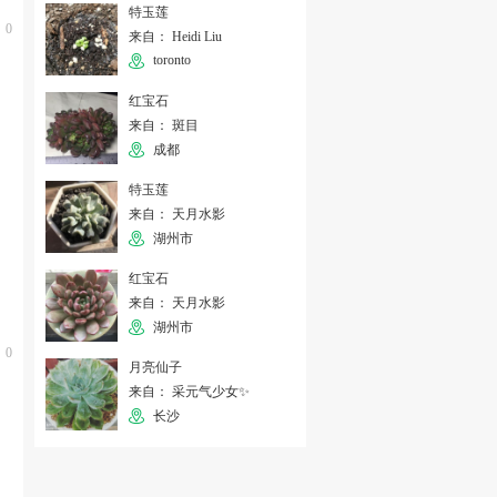
特玉莲
0
来自： Heidi Liu
toronto
红宝石
来自： 斑目
成都
特玉莲
来自： 天月水影
湖州市
红宝石
来自： 天月水影
湖州市
0
月亮仙子
来自： 采元气少女✨
长沙