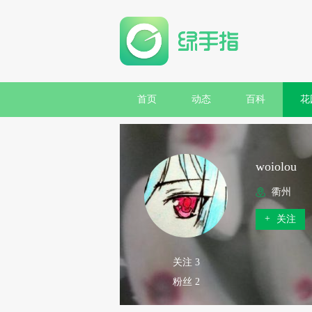
首页
动态
百科
花
woiolou
衢州
+
关注
关注 3
粉丝 2