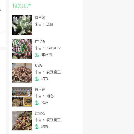
相关用户
特玉莲
来自： 斑目
...
红宝石
来自： KiddaHoo
郑州市
初恋
来自： 安豆魔王
绍兴
特玉莲
来自： 倾心
福州
红宝石
来自： 安豆魔王
绍兴