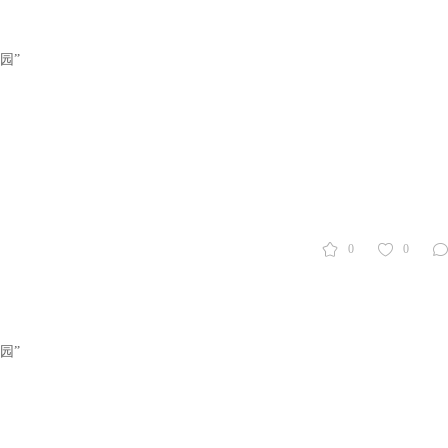
园”
0
0
园”