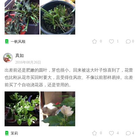
0
1
0
一帆风顺
真如
2016年08月26日
出差前还是肥嫩的圆叶，芽也很小。回来被这大叶子惊喜到了，花蕾
也比刚从花市买回时要大，且受得住风吹、不像以前那样易掉。出差
前买了个自动浇花器，还是管用的。
0
4
4
茉莉