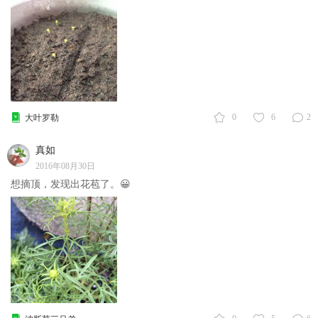
0
6
2
大叶罗勒
真如
2016年08月30日
想摘顶，发现出花苞了。😀