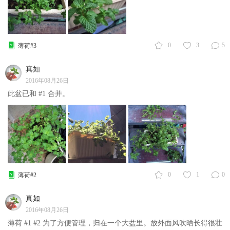
0
3
5
薄荷#3
真如
2016年08月26日
此盆已和
#1
合并。
0
1
0
薄荷#2
真如
2016年08月26日
薄荷
#1
#2
为了方便管理，归在一个大盆里。放外面风吹晒长得很壮