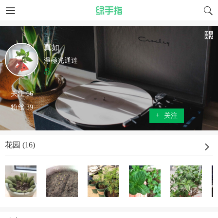
真如
淨極光通達
关注 66
粉丝 39
+
关注
花园 (16)