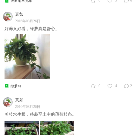
0
5
6
波斯菊三兄弟
真如
2016年08月26日
好养又好看，绿萝真是舒心。
0
4
2
绿萝#1
真如
2016年08月26日
剪枝水生根，移栽至土中的薄荷枝条。