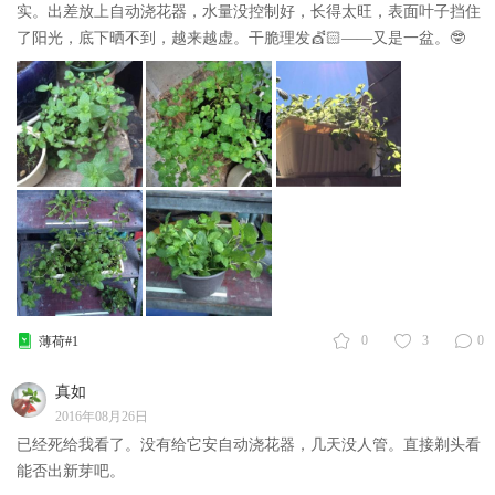
实。出差放上自动浇花器，水量没控制好，长得太旺，表面叶子挡住
了阳光，底下晒不到，越来越虚。干脆理发💇🏻——又是一盆。🤓
0
3
0
薄荷#1
真如
2016年08月26日
已经死给我看了。没有给它安自动浇花器，几天没人管。直接剃头看
能否出新芽吧。