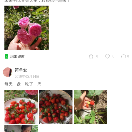
未来的花骨朵太多，枝条抬不起来了
0
0
0
玛姬婶婶
简单爱
2019年05月14日
每天一盘，吃了一周