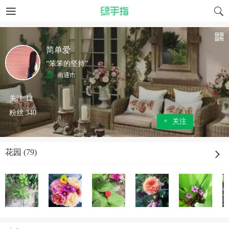
简单爱
“笨笨的坚持”
南通市
关注 12
粉丝 340
+
关注
花园 (79)