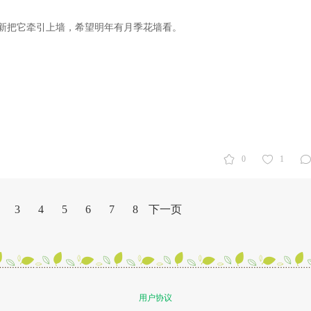
新把它牵引上墙，希望明年有月季花墙看。
0
1
3
4
5
6
7
8
下一页
用户协议