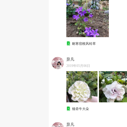
耐寒宿根风铃草
异凡
2019年05月06日
矮牵牛大朵
异凡