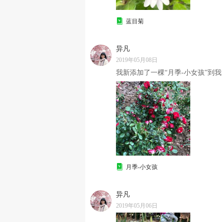
蓝目菊
异凡
2019年05月08日
我新添加了一棵“月季-小女孩”到我
月季-小女孩
异凡
2019年05月06日