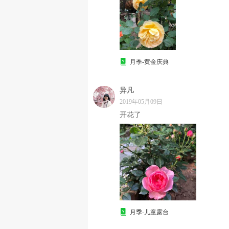
月季-黄金庆典
异凡
2019年05月09日
开花了
月季-儿童露台