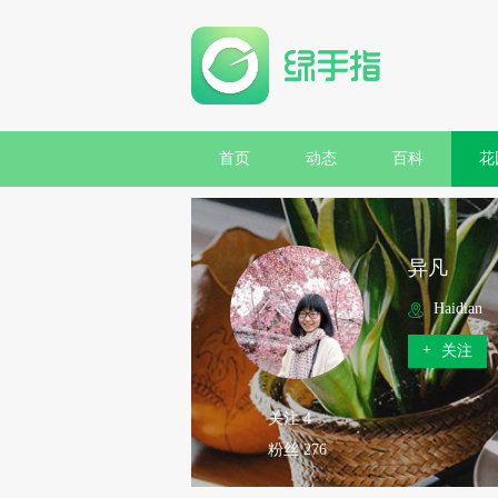
首页
动态
百科
花
异凡
Haidian
+
关注
关注 4
粉丝 276