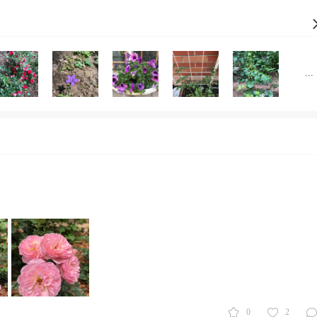
... 
0
2