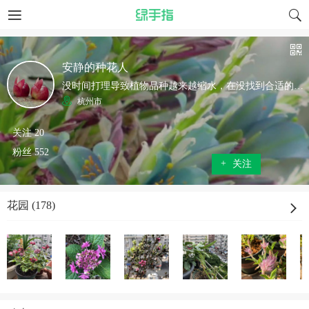
安静的种花人
没时间打理导致植物品种越来越缩水，在没找到合适的办法之前我要闭关修炼！休息一下~休息一下~ ￣￣￣￣￣＼／￣￣￣￣ ∧＿∧ ;;（´・ω・） ＿旦_(っ(,,■)＿＿ |l￣l||￣しﾞしﾞ￣|i
杭州市
关注 20
粉丝 552
+
关注
花园 (178)