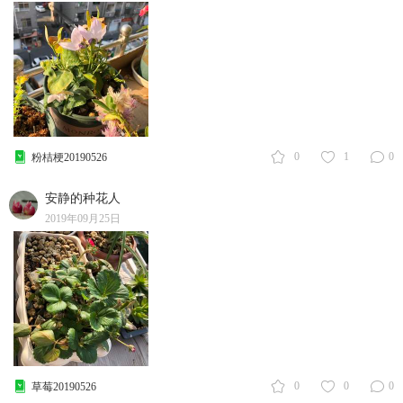
0
1
0
粉桔梗20190526
安静的种花人
2019年09月25日
0
0
0
草莓20190526