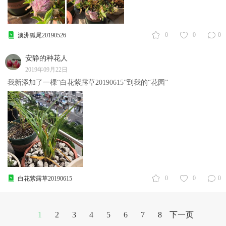
0
0
0
澳洲狐尾20190526
安静的种花人
2019年09月22日
我新添加了一棵“白花紫露草20190615”到我的“花园”
0
0
0
白花紫露草20190615
1
2
3
4
5
6
7
8
下一页