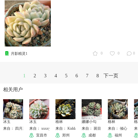
0
0
0
月影精灵1
1
2
3
4
5
6
7
8
下一页
相关用户
冰玉
冰玉
格林
娜娜小勾
格林
格
来自： 四月菜菜
来自： xxxxylove
来自： KiddaHoo
来自： 斑目
来自： 倾心
来
宜昌市
郑州
成都
福州