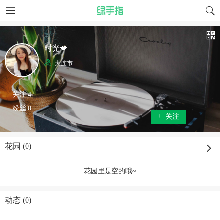
时光💋
大连市
关注 4
粉丝 0
+
关注
花园 (0)
花园里是空的哦~
动态 (0)