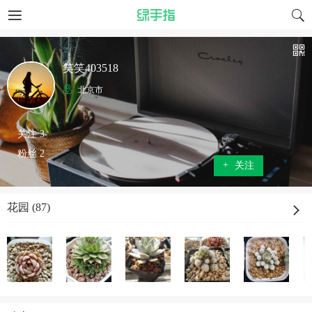
笑笑403518
北京市
关注 3
粉丝 2
+
关注
花园 (87)