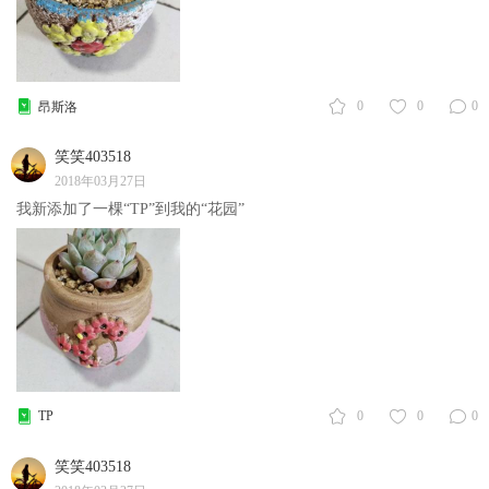
0
0
0
昂斯洛
笑笑403518
2018年03月27日
我新添加了一棵“TP”到我的“花园”
TP
0
0
0
笑笑403518