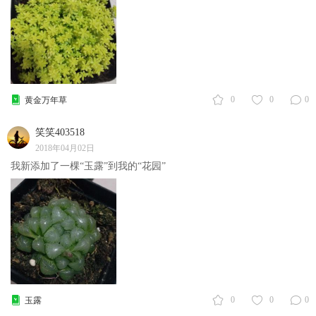
0
0
0
黄金万年草
笑笑403518
2018年04月02日
我新添加了一棵“玉露”到我的“花园”
0
0
0
玉露