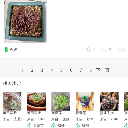
0
0
0
秀妍
1
2
3
4
5
6
7
8
下一页
相关用户
苯巴蒂斯
苯巴蒂斯
观音莲
观音莲
婴儿手指
观
来自： 安豆魔王
来自： Ellen
来自： 斑目
来自： 辣木姐--璐颖
来自： endless
来
青岛市
成都
杭州