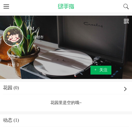
F.M
成都市
关注 9
粉丝 0
+
关注
花园 (0)
花园里是空的哦~
动态 (1)